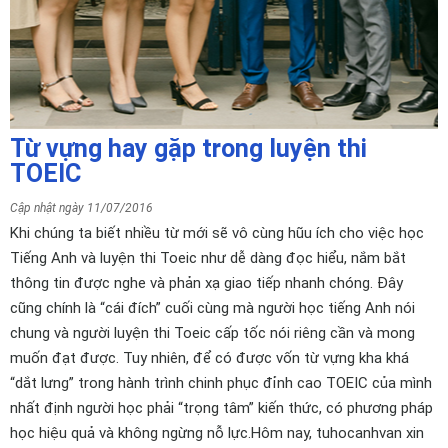
Từ vựng hay gặp trong luyện thi
TOEIC
Cập nhật ngày 11/07/2016
Khi chúng ta biết nhiều từ mới sẽ vô cùng hũu ích cho việc học
Tiếng Anh và luyện thi Toeic như dễ dàng đọc hiểu, nắm bắt
thông tin được nghe và phản xạ giao tiếp nhanh chóng. Đây
cũng chính là “cái đích” cuối cùng mà người học tiếng Anh nói
chung và người luyện thi Toeic cấp tốc nói riêng cần và mong
muốn đạt được. Tuy nhiên, để có được vốn từ vựng kha khá
“dắt lưng” trong hành trình chinh phục đỉnh cao TOEIC của mình
nhất định người học phải “trọng tâm” kiến thức, có phương pháp
học hiệu quả và không ngừng nỗ lực.Hôm nay, tuhocanhvan xin