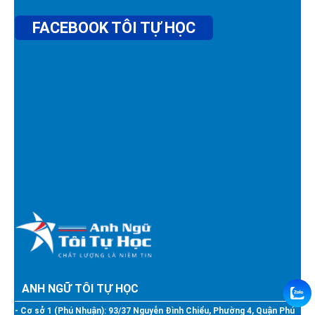
FACEBOOK TÔI TỰ HỌC
ANH NGỮ TÔI TỰ HỌC
- Cơ sở 1 (Phú Nhuận): 93/37 Nguyễn Đình Chiểu, Phường 4, Quận Phú