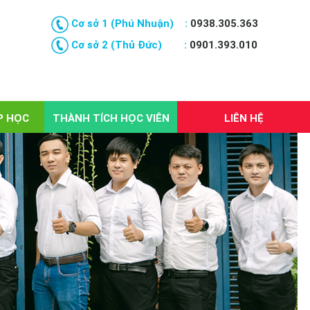
Cơ sở 1 (Phú Nhuận) :
0938.305.363
Cơ sở 2 (Thủ Đức) :
0901.393.010
P HỌC
THÀNH TÍCH HỌC VIÊN
LIÊN HỆ