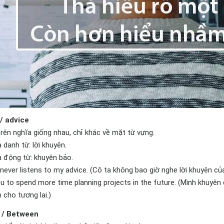
 / advice
trên nghĩa giống nhau, chỉ khác về mặt từ vựng.
à danh từ: lời khuyên.
à động từ: khuyên bảo.
 never listens to my advice. (Cô ta không bao giờ nghe lời khuyên của
ou to spend more time planning projects in the future. (Mình khuyên
 cho tương lai.)
 / Between