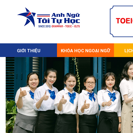
GIỚI THIỆU
KHÓA HỌC NGOẠI NGỮ
LỊC