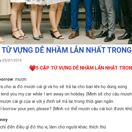
P TỪ VỰNG DỄ NHẦM LẪN NHẤT TRONG
ày 05/07/2016
5 CẶP TỪ VỰNG DỄ NHẦM LẪN NHẤT TRON
borrow
: mượn
a cho ai đó mượn cái gì và họ sẽ trả lại cho bạn khi họ dùng xong
ill lend you my car while I am away on holiday. (Mình sẽ cho cậu mượn 
mượn cái gì của ai với ý định sẽ trả lại trong thời gian ngắn.
 I borrow your pen, please? (Mình có thể mượn cậu cái bút được kh
unny
chỉ đến điều gì đó thú vị, làm cho người khác thích thú