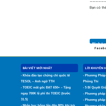
——————
Bạn có thể
Bình L
Faceb
BÀI VIẾT MỚI NHẤT
LỜI KHUYÊN 
- Khóa đào tạo chứng chỉ quốc tế
- Phương Pháp 
TESOL – Anh ngữ TTH
Phòng Thi
- TOEIC mất gốc ĐẠT 650+ – Tặng
- 5 Bí Quyết G
ngay 700K lệ phí thi TOEIC (trước
- Phương pháp 
31.5)
- Phương pháp
- Nhận học bổng lên đến 80% khi trở
- Phương pháp 