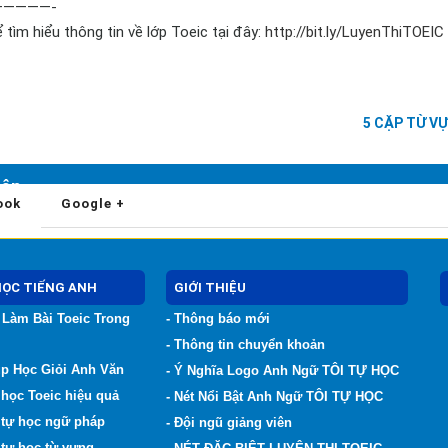
————-
 tìm hiểu thông tin về lớp Toeic tại đây:
http://bit.ly/LuyenThiTOEIC
5 CẶP TỪ V
uận
ook
Google +
HỌC TIẾNG ANH
GIỚI THIỆU
Làm Bài Toeic Trong
- Thông báo mới
- Thông tin chuyển khoản
iúp Học Giỏi Anh Văn
- Ý Nghĩa Logo Anh Ngữ TÔI TỰ HỌC
học Toeic hiệu quả
- Nét Nổi Bật Anh Ngữ TÔI TỰ HỌC
 tự học ngữ pháp
- Đội ngũ giảng viên
tự học từ vựng