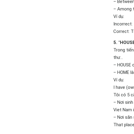
– Between 
– Among tr
Ví dụ:
Incorrect:
Correct: T
5. "HOUS
Trong tiến
thư…
– HOUSE c
– HOME là 
Ví dụ:
I have (ow
Tôi có 5 c
– Nơi sinh
Viet Nam 
– Nơi săn 
That place