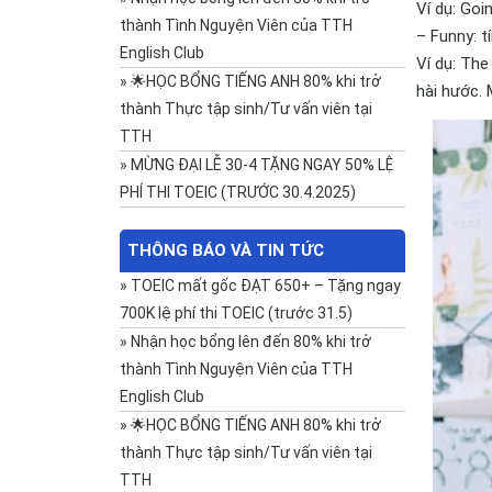
Ví dụ: Goi
thành Tình Nguyện Viên của TTH
– Funny: t
English Club
Ví dụ: The
»
🌟HỌC BỔNG TIẾNG ANH 80% khi trở
hài hước. 
thành Thực tập sinh/Tư vấn viên tại
TTH
»
MỪNG ĐẠI LỄ 30-4 TẶNG NGAY 50% LỆ
PHÍ THI TOEIC (TRƯỚC 30.4.2025)
THÔNG BÁO VÀ TIN TỨC
»
TOEIC mất gốc ĐẠT 650+ – Tặng ngay
700K lệ phí thi TOEIC (trước 31.5)
»
Nhận học bổng lên đến 80% khi trở
thành Tình Nguyện Viên của TTH
English Club
»
🌟HỌC BỔNG TIẾNG ANH 80% khi trở
thành Thực tập sinh/Tư vấn viên tại
TTH