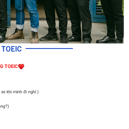
 TOEIC
G TOEIC
xe khi mình đi nghỉ.)
ông?)