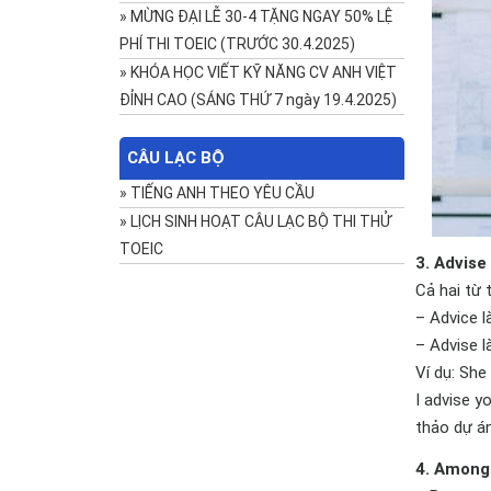
»
MỪNG ĐẠI LỄ 30-4 TẶNG NGAY 50% LỆ
PHÍ THI TOEIC (TRƯỚC 30.4.2025)
»
KHÓA HỌC VIẾT KỸ NĂNG CV ANH VIỆT
ĐỈNH CAO (SÁNG THỨ 7 ngày 19.4.2025)
CÂU LẠC BỘ
»
TIẾNG ANH THEO YÊU CẦU
»
LỊCH SINH HOẠT CÂU LẠC BỘ THI THỬ
TOEIC
3. Advise
Cả hai từ 
– Advice l
– Advise l
Ví dụ: She
I advise y
thảo dự án
4. Among