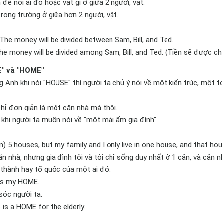
để nói ai đó hoặc vật gì ở giữa 2 người, vật.
ong trường ở giữa hơn 2 người, vật.
 The money will be divided between Sam, Bill, and Ted.
he money will be divided among Sam, Bill, and Ted. (Tiền sẽ được chi
E" và "HOME"
g Anh khi nói "HOUSE" thì người ta chủ ý nói về một kiến trúc, một t
hỉ đơn giản là một căn nhà mà thôi.
khi người ta muốn nói về "một mái ấm gia đình".
n) 5 houses, but my family and I only live in one house, and that h
ăn nhà, nhưng gia đình tôi và tôi chỉ sống duy nhất ở 1 căn, và căn nh
 thành hay tổ quốc của một ai đó.
is my HOME.
sóc người ta.
 is a HOME for the elderly.