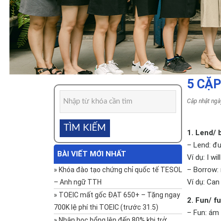
5 CẶ
Cập nhật ng
1. Lend/ 
– Lend: đư
BÀI VIẾT MỚI NHẤT
Ví dụ: I w
– Borrow: 
»
Khóa đào tạo chứng chỉ quốc tế TESOL
Ví dụ: Can
– Anh ngữ TTH
»
TOEIC mất gốc ĐẠT 650+ – Tặng ngay
2. Fun/ f
700K lệ phí thi TOEIC (trước 31.5)
– Fun: ám 
»
Nhận học bổng lên đến 80% khi trở