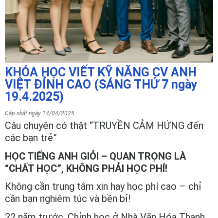
KHÓA HỌC VIẾT KỸ NĂNG CV ANH
VIỆT ĐỈNH CAO (SÁNG THỨ 7 ngày
19.4.2025)
Cập nhật ngày 14/04/2025
Câu chuyện có thật “TRUYỀN CẢM HỨNG đến
các bạn trẻ”
HỌC TIẾNG ANH GIỎI – QUAN TRỌNG LÀ
“CHẤT HỌC”, KHÔNG PHẢI HỌC PHÍ!
Không cần trung tâm xịn hay học phí cao – chỉ
cần bạn nghiêm túc và bền bỉ!
22 năm trước, Chỉnh học ở Nhà Văn Hóa Thanh