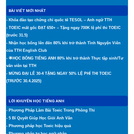
BÀI VIẾT MỚI NHẤT
- Khóa đào tạo chứng chỉ quốc tế TESOL – Anh ngữ TTH
- TOEIC mất gốc ĐẠT 650+ – Tặng ngay 700K lệ phí thi TOEIC
(trước 31.5)
- Nhận học bổng lên đến 80% khi trở thành Tình Nguyện Viên
của TTH English Club
- 🌟HỌC BỔNG TIẾNG ANH 80% khi trở thành Thực tập sinh/Tư
vấn viên tại TTH
- MỪNG ĐẠI LỄ 30-4 TẶNG NGAY 50% LỆ PHÍ THI TOEIC
(TRƯỚC 30.4.2025)
LỜI KHUYÊN HỌC TIẾNG ANH
- Phương Pháp Làm Bài Toeic Trong Phòng Thi
- 5 Bí Quyết Giúp Học Giỏi Anh Văn
- Phương pháp học Toeic hiệu quả
- Phương pháp tự học ngữ pháp