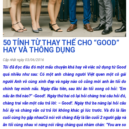
50 TÍNH TỪ THAY THẾ CHO “GOOD”
HAY VÀ THÔNG DỤNG
Cập nhật ngày 03/06/2016
Tôi đã đọc đâu đó một mẩu chuyện khá hay về việc sử dụng từ Good
quá nhiều như sau: Có một anh chàng người Việt quen một cô gái
người Anh vô cùng xinh đẹp và ngày nào cô cũng mời anh ăn tối do
chính tay mình nấu. Ngày đầu tiên, sau khi ăn tối xong cô hỏi: "Em
nấu ăn thế nào?" -Good!. Ngày thứ hai cô lại hỏi chàng trai câu hỏi đó,
chàng trai vẫn một câu trả lời: – Good!. Ngày thứ ba nàng lại hỏi câu
hỏi ấy và chàng vẫn cứ trả lời không khác gì lúc trước. Và đó là lần
cuối cùng họ gặp nhauCô nói với chàng đấy là lần cuối 2 người gặp và
ăn tối cùng nhau vì nàng nói rằng chàng quá nhàm chán: "You are so