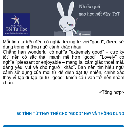
Mỗi tính từ trên đều có nghĩa tương tự với "good", được sử
dụng trong những ngữ cảnh khác nhau.
Chẳng hạn wonderful có nghĩa "extremely good
"
–
cực kỳ
tốt
"
nên có sắc thái mạnh mẽ hơn
"
good
". "L
ovely
"
có
nghĩa
"
pleasant or enjoyable
– mang lại cảm giác thoải mái,
đáng yêu, vui vẻ cho người khác".
Bạn nên tìm hiểu ngữ
cảnh sử dụng của mỗi từ để diễn đạt tự nhiên, chính xác
thay vì lặp đi lặp lại từ "good" khiến câu văn trở nên nhàm
chán.
<Tổng hợp>
50 TÍNH TỪ THAY THẾ CHO “GOOD” HAY VÀ THÔNG DỤNG