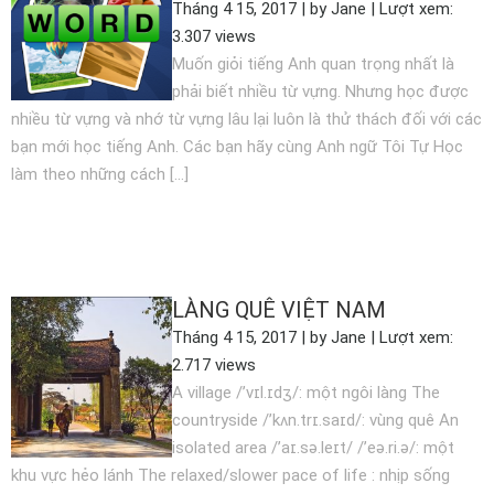
Tháng 4 15, 2017 | by Jane | Lượt xem:
3.307 views
Muốn giỏi tiếng Anh quan trọng nhất là
phải biết nhiều từ vựng. Nhưng học được
nhiều từ vựng và nhớ từ vựng lâu lại luôn là thử thách đối với các
bạn mới học tiếng Anh. Các bạn hãy cùng Anh ngữ Tôi Tự Học
làm theo những cách […]
XEM THÊM
LÀNG QUÊ VIỆT NAM
Tháng 4 15, 2017 | by Jane | Lượt xem:
2.717 views
A village /’vɪl.ɪdʒ/: một ngôi làng The
countryside /’kʌn.trɪ.saɪd/: vùng quê An
isolated area /’aɪ.sə.leɪt/ /’eə.ri.ə/: một
khu vực hẻo lánh The relaxed/slower pace of life : nhịp sống