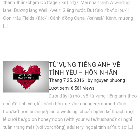
thanh thản/chậm Cottage /’kɒt.ɪdʒ/: Mái nhà tranh A winding
lane: Đường làng Well /wel/: Giếng nước Buffalo /’bʌf.ə.ləʊ/ :
Con trâu Fields /fi:ld/ : Cánh đồng Canal /kə’næl/: Kênh, mương
[…]
XEM THÊM
TỪ VỰNG TIẾNG ANH VỀ
TÌNH YÊU – HÔN NHÂN
Tháng 7 25, 2016 | by nguyen phuong |
Lượt xem: 6.561 views
Dưới đây là một số từ vựng tiếng anh theo
chủ đề tình yêu, lễ thành hôn. get/be engaged/married: đính
hôn/kết hôn arrange/plan a wedding: chuẩn bị/lên kế hoạch một
lễ cưới be/go on honeymoon (with your wife/husband): đi nghỉ
tuần trăng mật (với vợ/chồng) adultery: ngoại tình affair: sợ […]