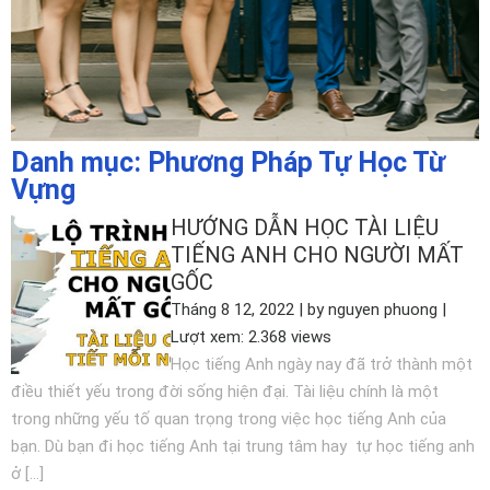
Danh mục: Phương Pháp Tự Học Từ
Vựng
HƯỚNG DẪN HỌC TÀI LIỆU
TIẾNG ANH CHO NGƯỜI MẤT
GỐC
Tháng 8 12, 2022 | by nguyen phuong |
Lượt xem: 2.368 views
Học tiếng Anh ngày nay đã trở thành một
điều thiết yếu trong đời sống hiện đại. Tài liệu chính là một
trong những yếu tố quan trọng trong việc học tiếng Anh của
bạn. Dù bạn đi học tiếng Anh tại trung tâm hay tự học tiếng anh
ở […]