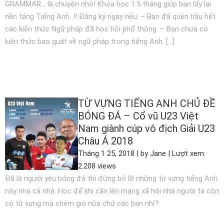
GRAMMAR… là chuyện nhỏ! Khóa học 1.5 tháng giúp bạn lấy lại
nền tảng Tiếng Anh. ‼️ Đăng ký ngay nếu: – Bạn đã quên hầu hết
các kiến thức Ngữ pháp đã học hồi phổ thông. – Bạn chưa có
kiến thức bao quát về ngữ pháp trong tiếng Anh. […]
XEM THÊM
TỪ VỰNG TIẾNG ANH CHỦ ĐỀ
BÓNG ĐÁ – Cổ vũ U23 Việt
Nam giành cúp vô địch Giải U23
Châu Á 2018
Tháng 1 25, 2018 | by Jane | Lượt xem:
2.208 views
Đã là người yêu bóng đá thì đừng bỏ lỡ những từ vựng tiếng Anh
này nha cả nhà. Học để khi cần lên mạng xã hội nhà người ta còn
có từ vựng mà chém gió nữa chứ các bạn nhỉ?