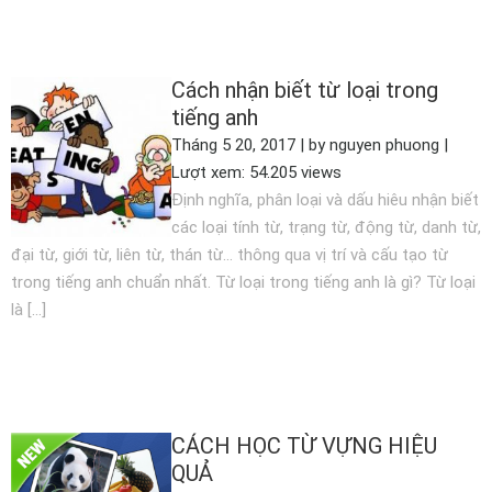
XEM THÊM
Cách nhận biết từ loại trong
tiếng anh
Tháng 5 20, 2017 | by nguyen phuong |
Lượt xem: 54.205 views
Định nghĩa, phân loại và dấu hiêu nhận biết
các loại tính từ, trạng từ, động từ, danh từ,
đại từ, giới từ, liên từ, thán từ… thông qua vị trí và cấu tạo từ
trong tiếng anh chuẩn nhất. Từ loại trong tiếng anh là gì? Từ loại
là […]
XEM THÊM
CÁCH HỌC TỪ VỰNG HIỆU
QUẢ