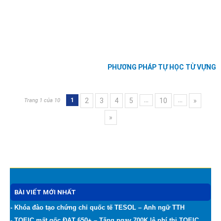
XEM THÊM
PHƯƠNG PHÁP TỰ HỌC TỪ VỰNG
2
3
4
5
10
»
1
...
...
Trang 1 của 10
»
BÀI VIẾT MỚI NHẤT
- Khóa đào tạo chứng chỉ quốc tế TESOL – Anh ngữ TTH
- TOEIC mất gốc ĐẠT 650+ – Tặng ngay 700K lệ phí thi TOEIC