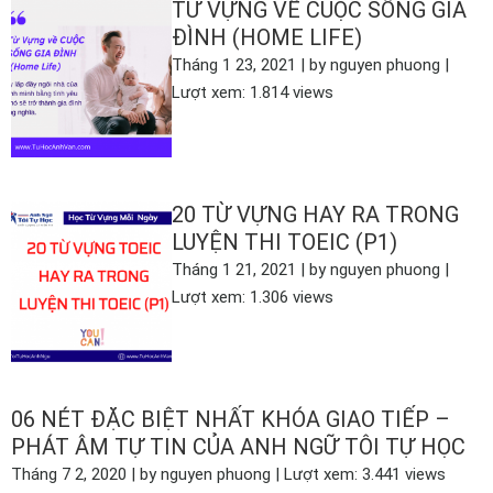
TỪ VỰNG VỀ CUỘC SỐNG GIA
ĐÌNH (HOME LIFE)
Tháng 1 23, 2021 | by nguyen phuong |
Lượt xem: 1.814 views
XEM THÊM
20 TỪ VỰNG HAY RA TRONG
LUYỆN THI TOEIC (P1)
Tháng 1 21, 2021 | by nguyen phuong |
Lượt xem: 1.306 views
XEM THÊM
06 NÉT ĐẶC BIỆT NHẤT KHÓA GIAO TIẾP –
PHÁT ÂM TỰ TIN CỦA ANH NGỮ TÔI TỰ HỌC
Tháng 7 2, 2020 | by nguyen phuong | Lượt xem: 3.441 views