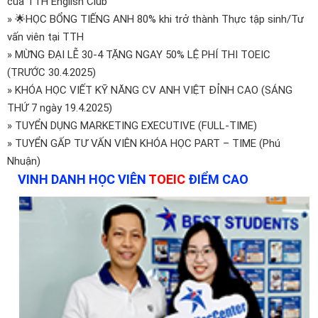
của TTH English Club
» 🌟HỌC BỔNG TIẾNG ANH 80% khi trở thành Thực tập sinh/Tư
vấn viên tại TTH
» MỪNG ĐẠI LỄ 30-4 TẶNG NGAY 50% LỆ PHÍ THI TOEIC
(TRƯỚC 30.4.2025)
» KHÓA HỌC VIẾT KỸ NĂNG CV ANH VIỆT ĐỈNH CAO (SÁNG
THỨ 7 ngày 19.4.2025)
» TUYỂN DỤNG MARKETING EXECUTIVE (FULL-TIME)
» TUYỂN GẤP TƯ VẤN VIÊN KHÓA HỌC PART – TIME (Phú
Nhuận)
VINH DANH HỌC VIÊN
TOEIC
ĐIỂM CAO