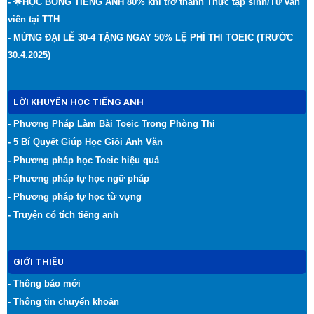
- 🌟HỌC BỔNG TIẾNG ANH 80% khi trở thành Thực tập sinh/Tư vấn
viên tại TTH
- MỪNG ĐẠI LỄ 30-4 TẶNG NGAY 50% LỆ PHÍ THI TOEIC (TRƯỚC
30.4.2025)
LỜI KHUYÊN HỌC TIẾNG ANH
- Phương Pháp Làm Bài Toeic Trong Phòng Thi
- 5 Bí Quyết Giúp Học Giỏi Anh Văn
- Phương pháp học Toeic hiệu quả
- Phương pháp tự học ngữ pháp
- Phương pháp tự học từ vựng
- Truyện cổ tích tiếng anh
GIỚI THIỆU
- Thông báo mới
- Thông tin chuyển khoản