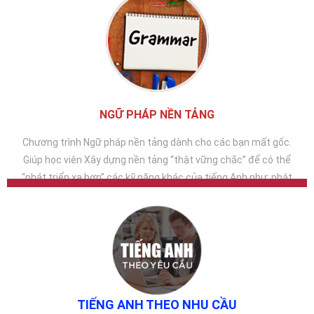
NGỮ PHÁP NỀN TẢNG
Chương trình Ngữ pháp nền tảng dành cho các bạn mất gốc.
Giúp học viên Xây dựng nền tảng “thật vững chắc” để có thể
“phát triển xa hơn” các kỹ năng khác của tiếng Anh như: phát
âm tự tin, giao tiếp hiệu quả, hoặc lấy các chứng chỉ tiếng Anh
uy tín như Toeic, Ielts.
TIẾNG ANH THEO NHU CẦU